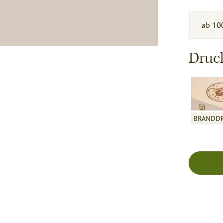
ab 10
Druc
BRANDD