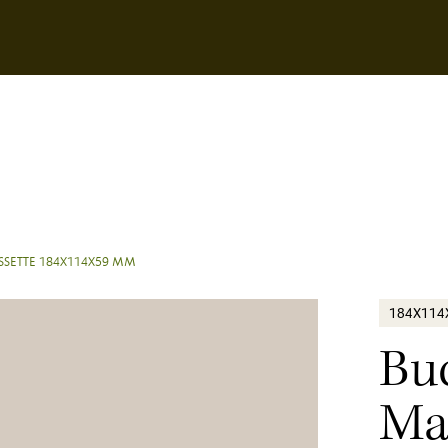
SSETTE 184X114X59 MM
184X11
Bu
Ma