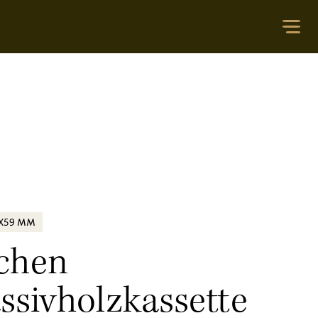
4X59 MM
chen
ssivholzkassette