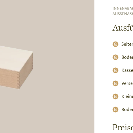
INNENABM
AUSSENAB
Ausf
Seite
Bode
Kasse
Verse
Klein
Boden
Prei