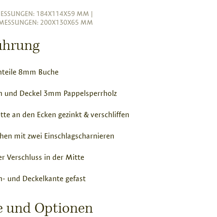
ESSUNGEN: 184X114X59 MM
|
MESSUNGEN: 200X130X65 MM
ührung
nteile 8mm Buche
n und Deckel 3mm Pappelsperrholz
tte an den Ecken gezinkt & verschliffen
hen mit zwei Einschlagscharnieren
er Verschluss in der Mitte
- und Deckelkante gefast
se und Optionen