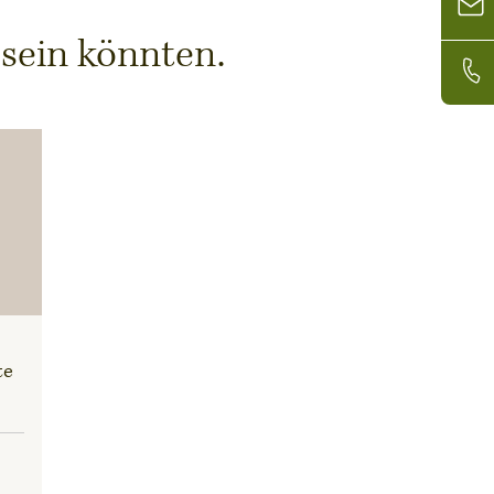
 sein könnten.
te
m