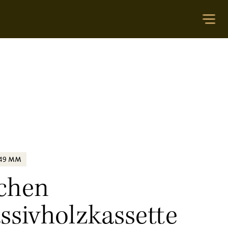
X49 MM
chen
ssivholzkassette