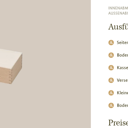
INNENABM
AUSSENAB
Ausf
Seite
Bode
Kasse
Verse
Klein
Boden
Prei