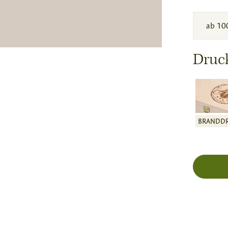
ab 10
Druc
BRANDD