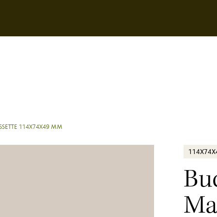
SSETTE 114X74X49 MM
114X74
Bu
Ma