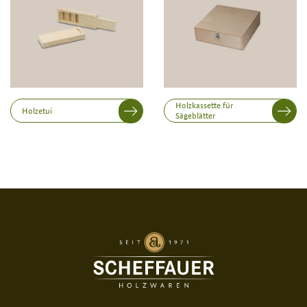
Höhe
Holzkassette für
Holzetui
Sägeblätter
Druckvariante