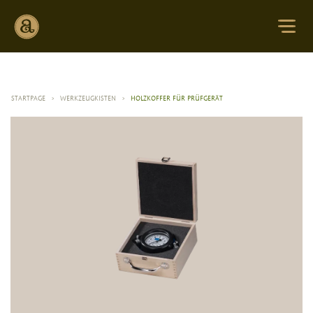
STARTPAGE
>
WERKZEUGKISTEN
>
HOLZKOFFER FÜR PRÜFGERÄT