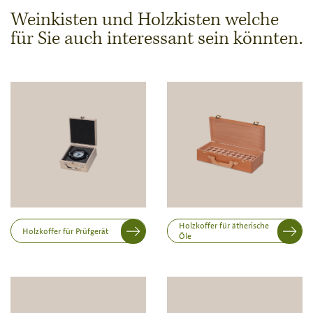
Weinkisten und Holzkisten welche
für Sie auch interessant sein könnten.
Abmessungen & Stückzahl
Stückzahl
Hinweis:
Herstellung von individuellen Holzwaren
erfolgt erst ab einer Abnahme von 100 Stück
Innenabmessung in mm (Länge x Breite x Höhe)
Länge
Holzkoffer für ätherische
Holzkoffer für Prüfgerät
Öle
Breite