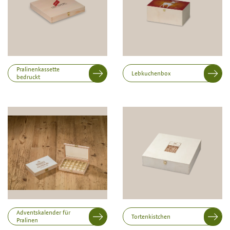
Hinweis:
Herstellung von individuellen Holzwaren
erfolgt erst ab einer Abnahme von 100 Stück
Innenabmessung in mm (Länge x Breite x Höhe)
Länge
Pralinenkassette
Lebkuchenbox
bedruckt
Breite
Höhe
Adventskalender für
Tortenkistchen
Pralinen