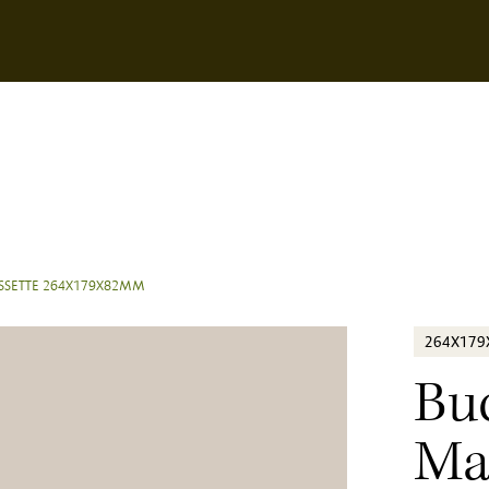
SSETTE 264X179X82MM
264X17
Bu
Ma