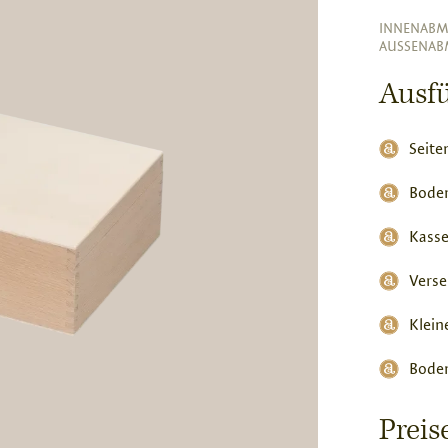
INNENABM
AUSSENAB
Ausf
Seite
Bode
Kasse
Verse
Klein
Boden
Prei