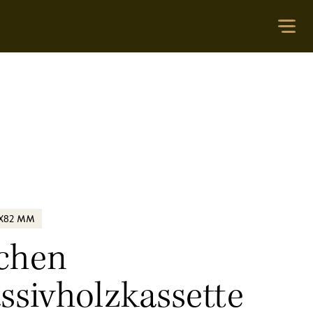
9X82 MM
chen
ssivholzkassette