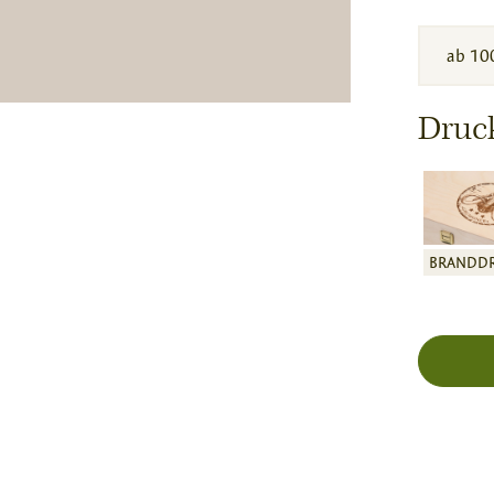
ab 10
Druc
BRANDD