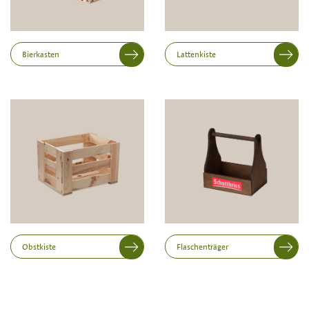
Innenabmessung in mm (Länge x Breite x Höhe)
Länge
Bierkasten
Lattenkiste
Breite
Höhe
Obstkiste
Flaschenträger
Druckvariante