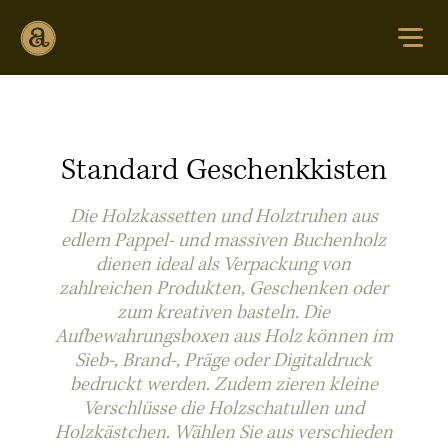
Standard Geschenkkisten
Die Holzkassetten und Holztruhen aus
edlem Pappel- und massiven Buchenholz
dienen ideal als Verpackung von
zahlreichen Produkten, Geschenken oder
zum kreativen basteln. Die
Aufbewahrungsboxen aus Holz können im
Sieb-, Brand-, Präge oder Digitaldruck
bedruckt werden. Zudem zieren kleine
Verschlüsse die Holzschatullen und
Holzkästchen. Wählen Sie aus verschieden